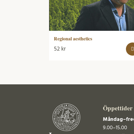
Regional aesthetics
52
kr
Öppettider
Måndag–fre
9.00–15.00