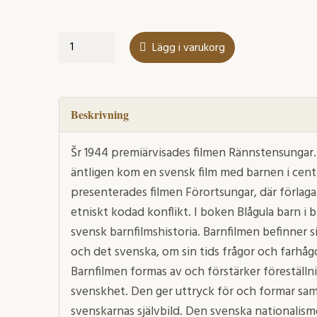
Blågula
Lägg i varukorg
barn
i
bild
mängd
Beskrivning
Šr 1944 premiärvisades filmen Rännstensungar. 
äntligen kom en svensk film med barnen i cent
presenterades filmen Förortsungar, där förlagan
etniskt kodad konflikt. I boken Blågula barn i b
svensk barnfilmshistoria. Barnfilmen befinner s
och det svenska, om sin tids frågor och farhåg
Barnfilmen formas av och förstärker föreställ
svenskhet. Den ger uttryck för och formar sam
svenskarnas självbild. Den svenska nationalism