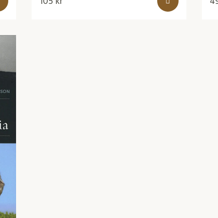
105
kr
4