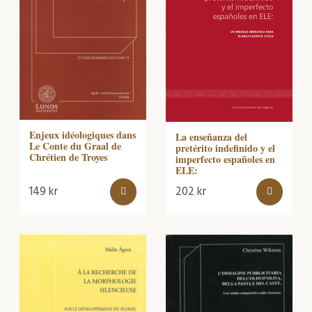
Enjeux idéologiques dans
La enseñanza del
Le Conte du Graal de
pretérito indefinido y el
Chrétien de Troyes
imperfecto españoles en
ELE:
149
kr
202
kr