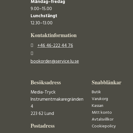
Måndag–fredag
9.00–15.00
Lunchstängt
12.30–13.00
Kontaktinformation
+46 46-222 44 76
bookorder@service.lu.se
Besöksadress
Snabblänkar
Media-Tryck
Butik
Varukorg
Instrumentmakaregränden
Kassan
4
Mitt konto
223 62 Lund
Avtalsvillkor
Postadress
Cookiepolicy