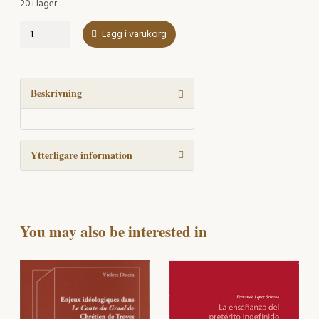
20 i lager
Ausencia,
Lägg i varukorg
prohibición
y
carencia
mängd
Beskrivning
Ytterligare information
You may also be interested in