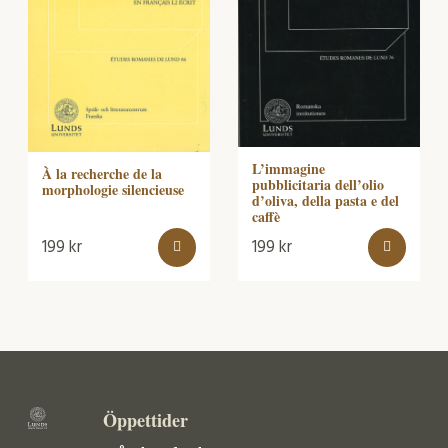
L’immagine
À la recherche de la
pubblicitaria dell’olio
morphologie silencieuse
d’oliva, della pasta e del
caffè
199
kr
199
kr
Öppettider