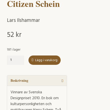
Citizen Schein
Lars Ilshammar
52
kr
197 i lager
Citizen
Lägg i varukorg
Schein
mängd
Beskrivning
Vinnare av Svenska
Designpriset 2010. En bok om
kulturpersonligheten och