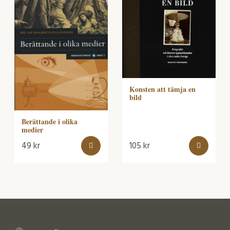
Konsten att tämja en
bild
Berättande i olika
medier
49
kr
105
kr