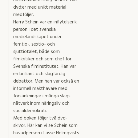
makthavaren Harry Schein. Två
dvd:er med unikt material
medföljer.
Harry Schein var en inflytelserik
person i det svenska
medielandskapet under
femtio-, sextio- och
sjuttiotalet, både som
filmkritiker och som chef för
Svenska filminstitutet. Han var
en brilliant och slagfärdig
debattör. Men han var också en
informell makthavare med
försänkningar i många slags
nätverk inom näringsliv och
socialdemokrati.
Med boken följer två dvd-
skivor. Här kan vi se Schein som
huvudperson i Lasse Holmqvists