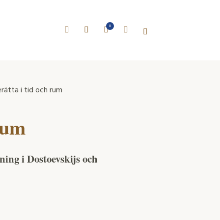
0
rätta i tid och rum
 rum
ing i Dostoevskijs och