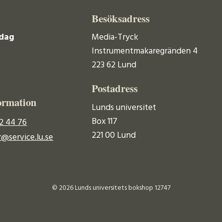
Besöksadress
dag
Media-Tryck
Instrumentmakaregränden 4
223 62 Lund
Postadress
ormation
Lunds universitet
Box 117
2 44 76
221 00 Lund
@service.lu.se
© 2026 Lunds universitets bokshop 12747