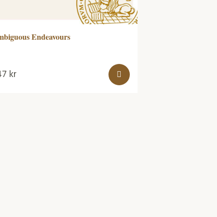
biguous Endeavours
47
kr