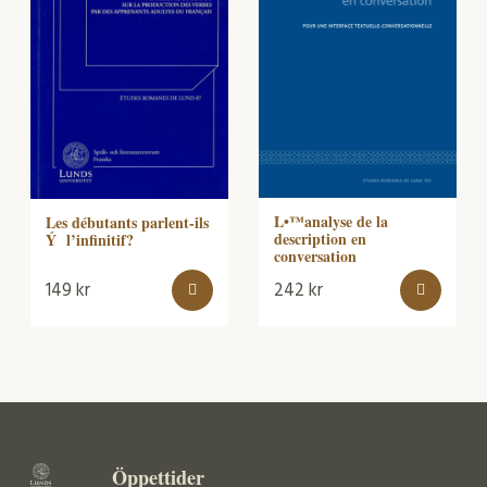
L•™analyse de la
Les débutants parlent-ils
description en
Ý l’infinitif?
conversation
149
kr
242
kr
Öppettider