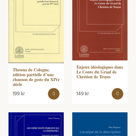
Enjeux idéologiques dans
Theseus de Cologne,
Le Conte du Graal de
édition partielle d’une
Chrétien de Troyes
chanson de geste du XIVe
siècle
199
kr
149
kr