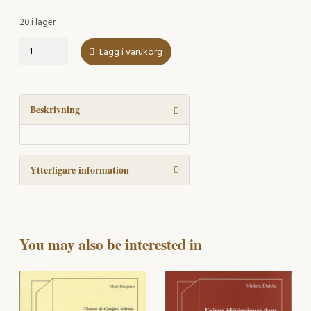
20 i lager
À
Lägg i varukorg
la
recherche
de
la
Beskrivning
morphologie
silencieuse
mängd
Ytterligare information
You may also be interested in