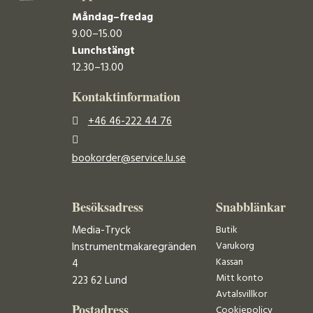
Måndag–fredag
9.00–15.00
Lunchstängt
12.30–13.00
Kontaktinformation
+46 46-222 44 76
bookorder@service.lu.se
Besöksadress
Snabblänkar
Media-Tryck
Butik
Varukorg
Instrumentmakaregränden
Kassan
4
Mitt konto
223 62 Lund
Avtalsvillkor
Postadress
Cookiepolicy