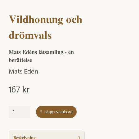
Vildhonung och
drömvals
Mats Edéns låtsamling - en
berättelse
Mats Edén
167
kr
Vildhonung
Lägg i varukorg
och
drömvals
mängd
Beskrivning