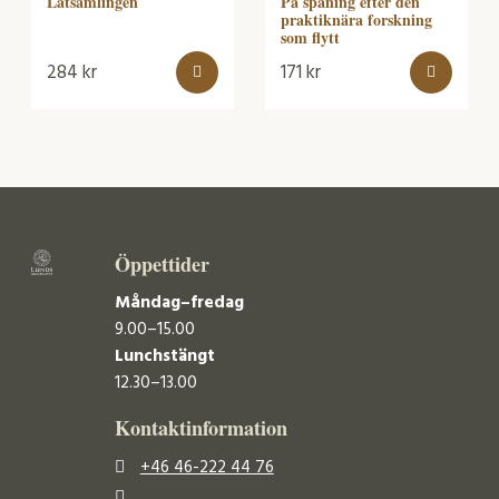
Låtsamlingen
På spaning efter den
praktiknära forskning
som flytt
284
kr
171
kr
Öppettider
Måndag–fredag
9.00–15.00
Lunchstängt
12.30–13.00
Kontaktinformation
+46 46-222 44 76