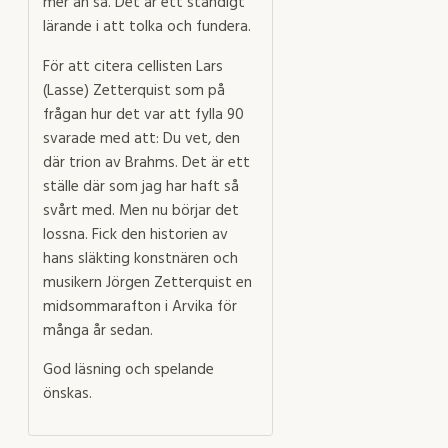
mer än så. Det är ett ständigt
lärande i att tolka och fundera.
För att citera cellisten Lars
(Lasse) Zetterquist som på
frågan hur det var att fylla 90
svarade med att: Du vet, den
där trion av Brahms. Det är ett
ställe där som jag har haft så
svårt med. Men nu börjar det
lossna. Fick den historien av
hans släkting konstnären och
musikern Jörgen Zetterquist en
midsommarafton i Arvika för
många år sedan.
God läsning och spelande
önskas.