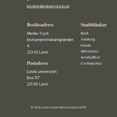
bookorder@service.lu.se
Besöksadress
Snabblänkar
Media-Tryck
Butik
Varukorg
Instrumentmakaregränden
Kassan
4
Mitt konto
223 62 Lund
Avtalsvillkor
Postadress
Cookiepolicy
Lunds universitet
Box 117
221 00 Lund
© 2026 Lunds universitets bokshop 12747