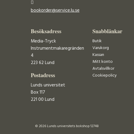
bookorder@service.lu.se
Besöksadress
Snabblänkar
Media-Tryck
Butik
Varukorg
Instrumentmakaregränden
Kassan
4
Mitt konto
223 62 Lund
Avtalsvillkor
Postadress
Cookiepolicy
Lunds universitet
Box 117
221 00 Lund
© 2026 Lunds universitets bokshop 12748