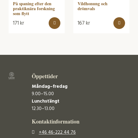
På spaning efter den
Vildhonung och
praktiknära forskning
drömvals
som flytt
171
kr
167
kr
Öppettider
Måndag–fredag
9.00–15.00
Lunchstängt
12.30–13.00
Kontaktinformation
+46 46-222 44 76