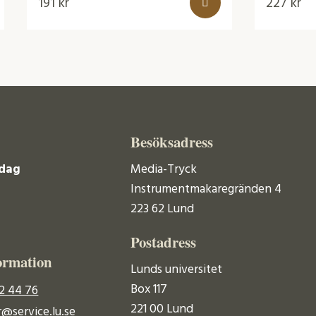
191
kr
227
kr
Besöksadress
dag
Media-Tryck
Instrumentmakaregränden 4
223 62 Lund
Postadress
ormation
Lunds universitet
Box 117
2 44 76
221 00 Lund
@service.lu.se