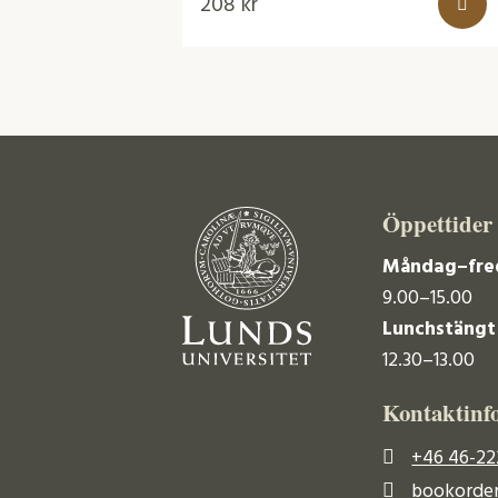
208
kr
Öppettider
Måndag–fre
9.00–15.00
Lunchstängt
12.30–13.00
Kontaktinf
+46 46-22
bookorder