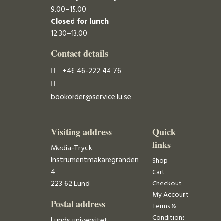
9.00–15.00
Closed for lunch
12.30–13.00
Contact details
+46 46-222 44 76
bookorder@service.lu.se
Visiting address
Quick
links
Media-Tryck
Instrumentmakaregränden
Shop
4
Cart
223 62 Lund
Checkout
My Account
Postal address
Terms &
Conditions
Lunds universitet