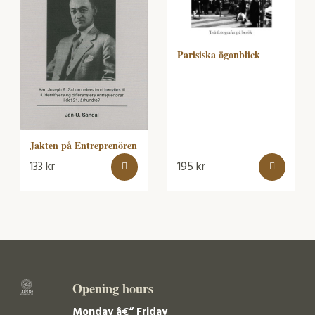
Parisiska ögonblick
Jakten på Entreprenören
133
kr
195
kr
Opening hours
Monday â€“ Friday