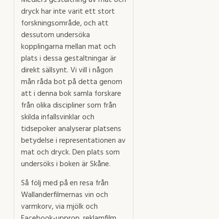
Mediers gestaltning av mat och
dryck har inte varit ett stort
forskningsområde, och att
dessutom undersöka
kopplingarna mellan mat och
plats i dessa gestaltningar är
direkt sällsynt. Vi vill i någon
mån råda bot på detta genom
att i denna bok samla forskare
från olika discipliner som från
skilda infallsvinklar och
tidsepoker analyserar platsens
betydelse i representationen av
mat och dryck. Den plats som
undersöks i boken är Skåne.
Så följ med på en resa från
Wallanderfilmernas vin och
varmkorv, via mjölk och
Facebook-upprop, reklamfilm