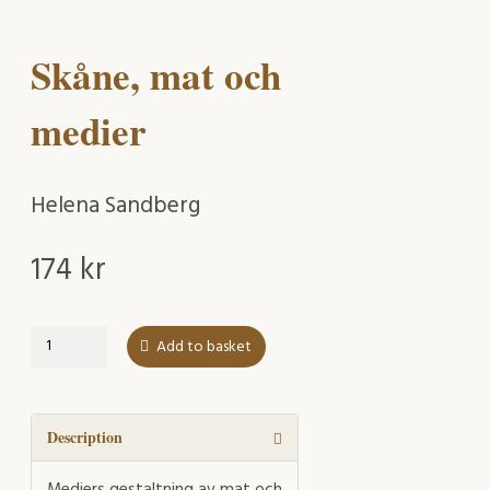
Skåne, mat och
medier
Helena Sandberg
174
kr
Skåne,
Add to basket
mat
och
medier
quantity
Description