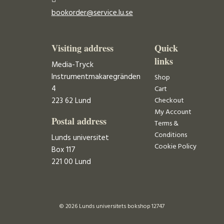
bookorder@service.lu.se
Visiting address
Quick
links
Media-Tryck
Instrumentmakaregränden
Shop
4
Cart
223 62 Lund
Checkout
My Account
Postal address
Terms &
Conditions
Lunds universitet
Cookie Policy
Box 117
221 00 Lund
© 2026 Lunds universitets bokshop 12747