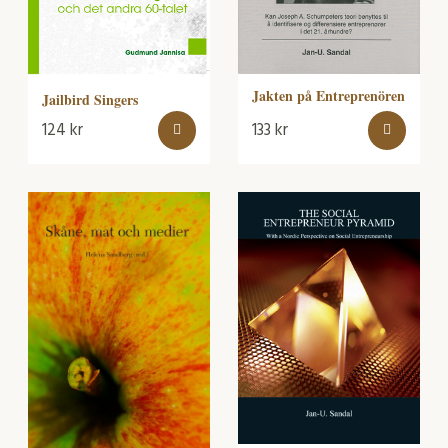
Jakten på Entreprenören
Jailbird Singers
124
kr
133
kr