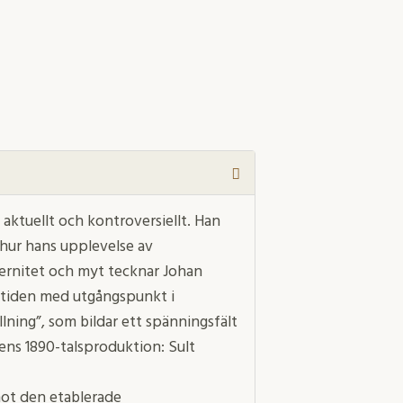
uellt och kontroversiellt. Han
 hur hans upplevelse av
ernitet och myt tecknar Johan
amtiden med utgångspunkt i
llning”, som bildar ett spänningsfält
rens 1890-talsproduktion: Sult
mot den etablerade