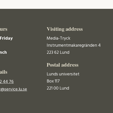
urs
Visiting address
Friday
Media-Tryck
Instrumentmakaregränden 4
unch
223 62 Lund
Postal address
ails
Lunds universitet
Box 117
2 44 76
221 00 Lund
@service.lu.se