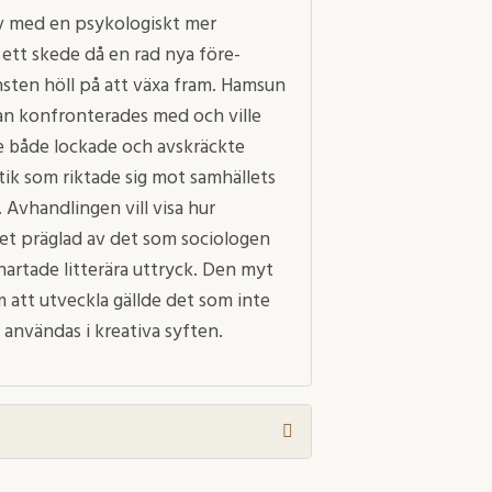
lv med en psykologiskt mer
ett skede då en rad nya före-
sten höll på att växa fram. Hamsun
an konfronterades med och ville
te både lockade och avskräckte
tik som riktade sig mot samhällets
 Avhandlingen vill visa hur
tet präglad av det som sociologen
nartade litterära uttryck. Den myt
att utveckla gällde det som inte
 användas i kreativa syften.