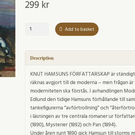
299
kr
Modernitet
Add to basket
och
myt
quantity
Description
KNUT HAMSUNS FÖRFATTARSKAP är ständigt akt
räknas avgjort till de moderna – men frågan är
moderniteten ska förstås. I avhandlingen Mod
Edlund den tidige Hamsuns förhållande till s
tankefigurerna ”avförtrollning” och ”återförtro
i läsningen av tre centrala romaner ur författa
(1890), Mysterier (1892) och Pan (1894).
Under åren runt 1890 gick Hamsun till storms 