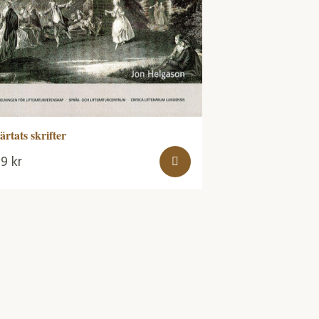
ärtats skrifter
49
kr