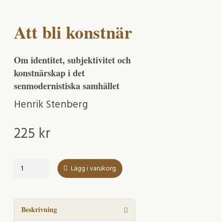
Att bli konstnär
Om identitet, subjektivitet och
konstnärskap i det
senmodernistiska samhället
Henrik Stenberg
225
kr
Att
Lägg i varukorg
bli
konstnär
mängd
Beskrivning