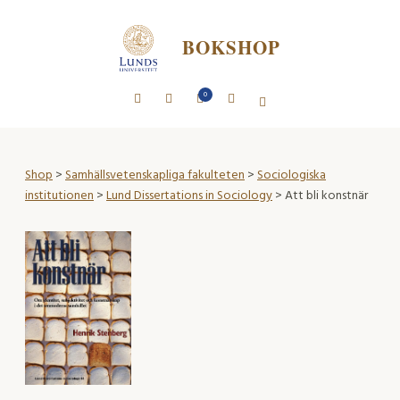
BOKSHOP
0
Shop
>
Samhällsvetenskapliga fakulteten
>
Sociologiska
institutionen
>
Lund Dissertations in Sociology
> Att bli konstnär