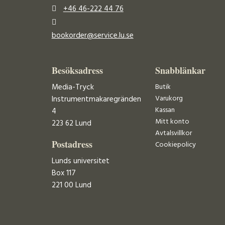
+46 46-222 44 76
bookorder@service.lu.se
Besöksadress
Snabblänkar
Media-Tryck
Butik
Varukorg
Instrumentmakaregränden
Kassan
4
Mitt konto
223 62 Lund
Avtalsvillkor
Postadress
Cookiepolicy
Lunds universitet
Box 117
221 00 Lund