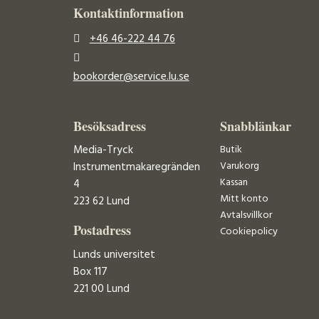
Kontaktinformation
+46 46-222 44 76
bookorder@service.lu.se
Besöksadress
Snabblänkar
Media-Tryck
Butik
Varukorg
Instrumentmakaregränden
Kassan
4
Mitt konto
223 62 Lund
Avtalsvillkor
Postadress
Cookiepolicy
Lunds universitet
Box 117
221 00 Lund