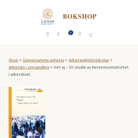
BOKSHOP
0
Shop
>
Gemensamma enheter
>
Arbetsmiljöhögskolan
>
Arbetsliv i omvandling
> Vet ej – En studie av heteronormativitet
i arbetslivet