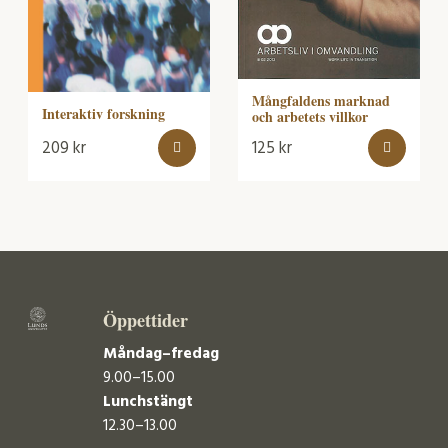
Mångfaldens marknad
Interaktiv forskning
och arbetets villkor
209
kr
125
kr
Öppettider
Måndag–fredag
9.00–15.00
Lunchstängt
12.30–13.00