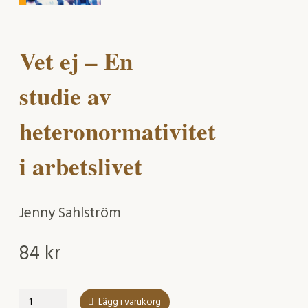
Vet ej – En
studie av
heteronormativitet
i arbetslivet
Jenny Sahlström
84
kr
Vet
Lägg i varukorg