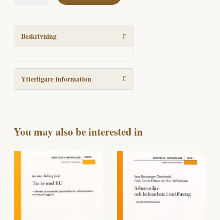
ej
-
En
studie
Beskrivning
av
heteronormativitet
i
Ytterligare information
arbetslivet
mängd
You may also be interested in