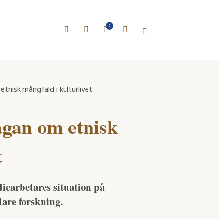
0
tnisk mångfald i kulturlivet
ågan om etnisk
t
iearbetares situation på
are forskning.