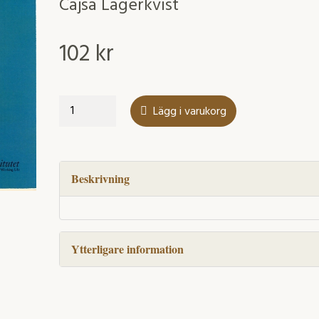
Cajsa Lagerkvist
102
kr
Världar
Lägg i varukorg
emellan?
Frågan
om
etnisk
Beskrivning
mångfald
i
kulturlivet
Ytterligare information
mängd