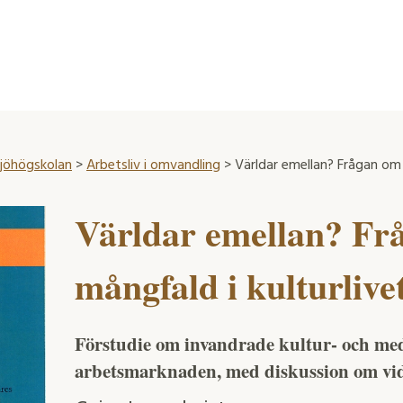
ljöhögskolan
>
Arbetsliv i omvandling
> Världar emellan? Frågan om e
Världar emellan? Fr
mångfald i kulturlive
Förstudie om invandrade kultur- och med
arbetsmarknaden, med diskussion om vid