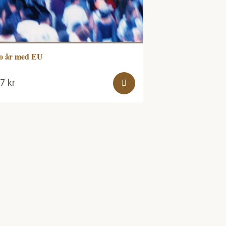
o år med EU
57
kr