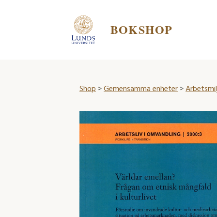
BOKSHOP
Shop
>
Gemensamma enheter
>
Arbetsmi