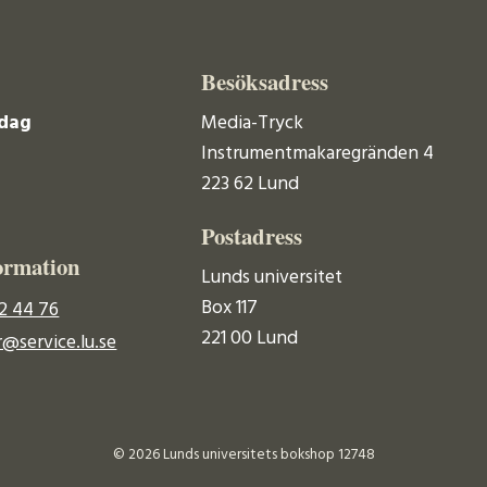
Besöksadress
dag
Media-Tryck
Instrumentmakaregränden 4
223 62 Lund
Postadress
ormation
Lunds universitet
Box 117
2 44 76
221 00 Lund
@service.lu.se
© 2026 Lunds universitets bokshop 12748