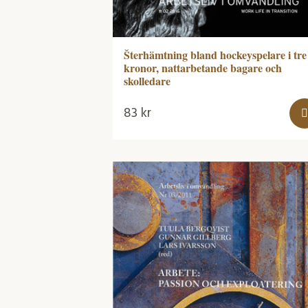
Šterhämtning bland hockeyspelare i tre
kronor, nattarbetande bagare och
skolledare
83
kr