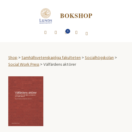
BOKSHOP
0
Shop
>
Samhällsvetenskapliga fakulteten
>
Socialhögskolan
>
Social Work Press
> Välfärdens aktörer