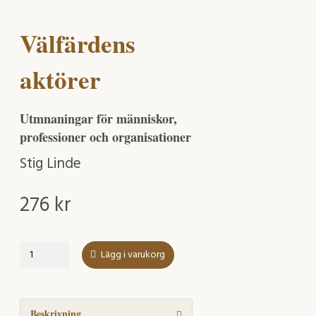
Välfärdens
aktörer
Utmnaningar för människor,
professioner och organisationer
Stig Linde
276
kr
Välfärdens
Lägg i varukorg
aktörer
mängd
Beskrivning