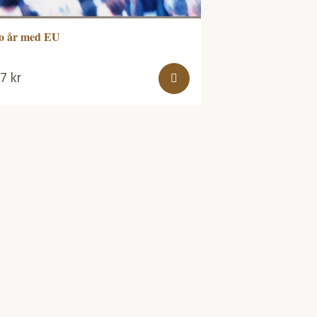
o år med EU
57
kr