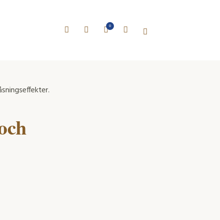
0
sningseffekter.
och