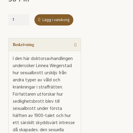
Skyddsvärda
Lägg i varukorg
intressen
&
straffvärda
kränkningar
Beskrivning
mängd
I den här doktorsavhandlingen
undersöker Linnea Wegerstad
hur sexualbrott urskiljs från
andra typer av våld och
kränkningar i straffrätten.
Författaren utforskar hur
sedlighetsbrott blev till
sexualbrott under första
hälften av 1900-talet och hur
ett särskilt skyddsvärt intresse
då skapades: den sexuella