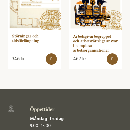
Störningar och
Arbetsgivarbegreppet
tidsförlängning
och arbetsrättsligt ansvar
i komplexa
arbetsorganisationer
346
kr
467
kr
Öppettider
Måndag–fredag
9.00–15.00