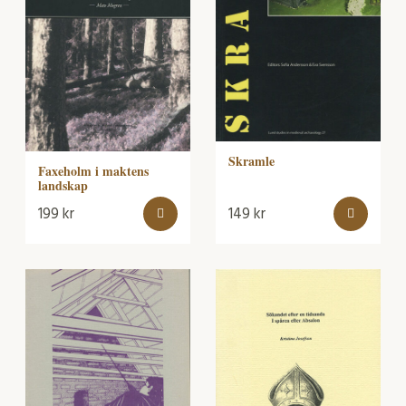
Skramle
Faxeholm i maktens
landskap
199
kr
149
kr