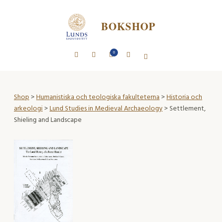
BOKSHOP
0
Shop
>
Humanistiska och teologiska fakulteterna
>
Historia och
arkeologi
>
Lund Studies in Medieval Archaeology
> Settlement,
Shieling and Landscape