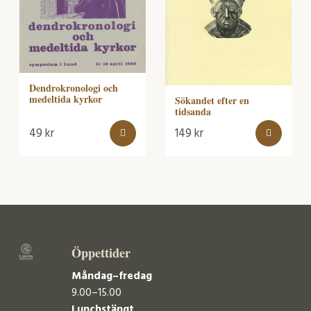
Dendrokronologi och
medeltida kyrkor
Sökandet efter en
tidsanda
49
kr
149
kr
Öppettider
Måndag–fredag
9.00–15.00
Lunchstängt