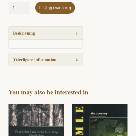
Settlement,
Lägg i varukorg
Shieling
and
Landscape
mängd
Beskrivning
Ytterligare information
You may also be interested in