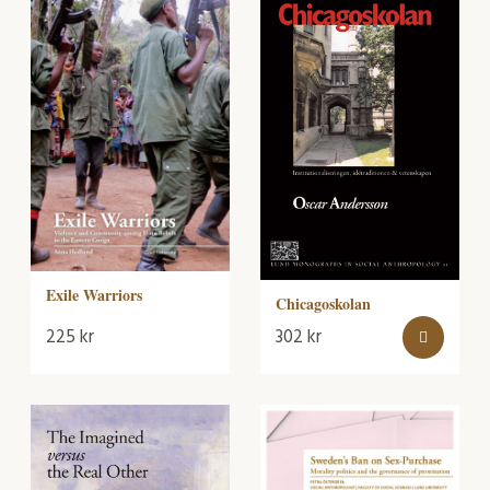
Exile Warriors
Chicagoskolan
225
kr
302
kr