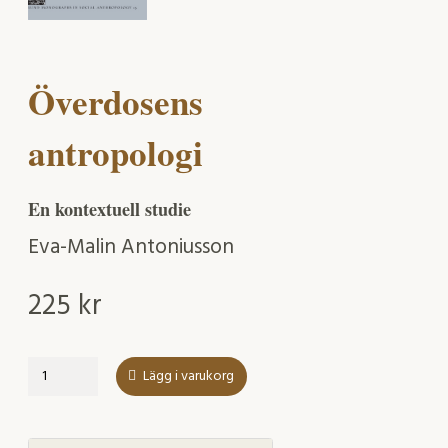
Överdosens
antropologi
En kontextuell studie
Eva-Malin Antoniusson
225
kr
Överdosens
Lägg i varukorg
antropologi
mängd