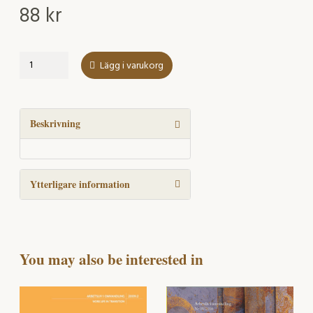
88
kr
Om
Lägg i varukorg
arbetsengagemang
och
andra
motiv
Beskrivning
för
arbetet
än
Ytterligare information
ekonomiska
mängd
You may also be interested in