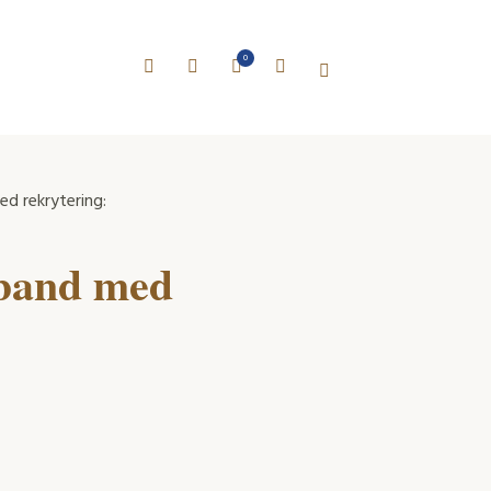
0
d rekrytering:
mband med