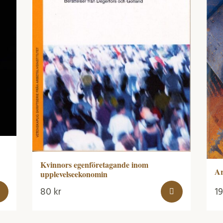
Kvinnors egenföretagande inom
Ar
upplevelseekonomin
80
kr
1