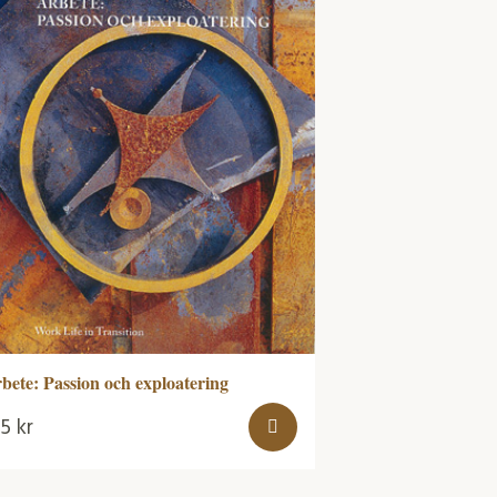
bete: Passion och exploatering
95
kr