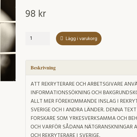
98
kr
Nätgranskning
Lägg i varukorg
i
samband
med
rekrytering:
Beskrivning
mängd
ATT REKRYTERARE OCH ARBETSGIVARE ANVÄ
INFORMATIONSSÖKNING OCH BAKGRUNDSKO
ALLT MER FÖREKOMMANDE INSLAG I REKRYT
SVERIGE OCH I ANDRA LÄNDER. DENNA TEXT
FORSKARE SOM YRKESVERKSAMMA OCH BEH
OCH VARFÖR SÅDANA NÄTGRANSKNINGAR A
OCH REKRYTERARE I SVERIGE.