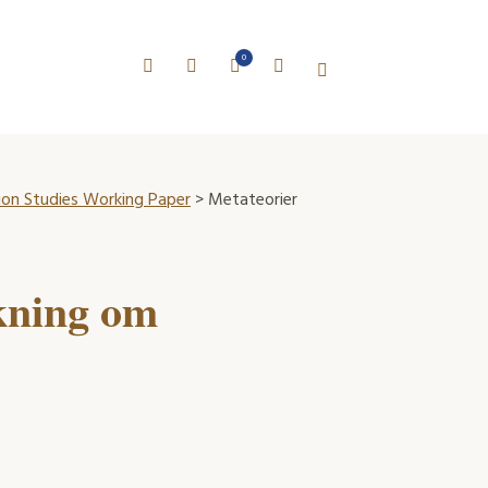
0
on Studies Working Paper
> Metateorier
kning om