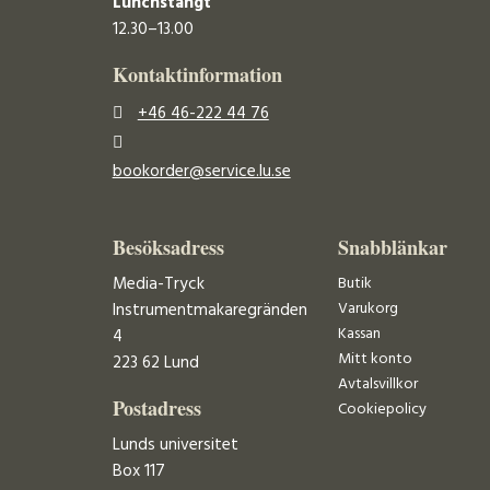
Lunchstängt
12.30–13.00
Kontaktinformation
+46 46-222 44 76
bookorder@service.lu.se
Besöksadress
Snabblänkar
Media-Tryck
Butik
Varukorg
Instrumentmakaregränden
Kassan
4
Mitt konto
223 62 Lund
Avtalsvillkor
Postadress
Cookiepolicy
Lunds universitet
Box 117