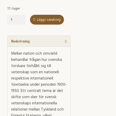
17 i lager
Mellan
Lägg i varukorg
nation
och
omvärld
mängd
Beskrivning
Mellan nation och omvärld
behandlar frågan hur svenska
forskare förhållit sig till
vetenskap som en nationell
respektive internationell
företeelse under perioden 1900-
1950. Ett centralt tema är det
skifte som sker för svensk
vetenskaps internationella
relationer mellan Tyskland och
Förenta Staterna, vilket