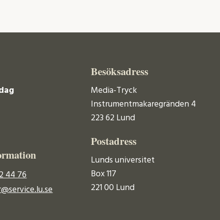
Besöksadress
dag
Media-Tryck
Instrumentmakaregränden 4
223 62 Lund
Postadress
ormation
Lunds universitet
Box 117
2 44 76
221 00 Lund
@service.lu.se