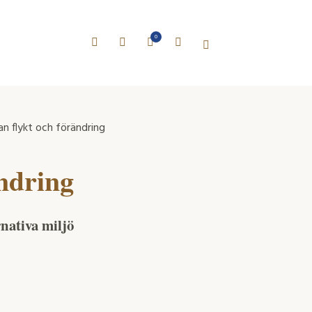
0
an flykt och förändring
ändring
rnativa miljö