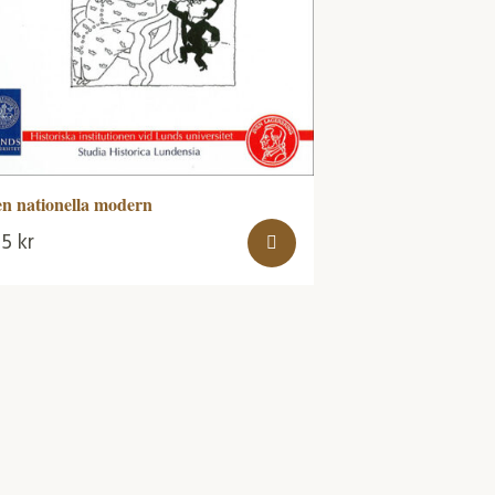
n nationella modern
05
kr