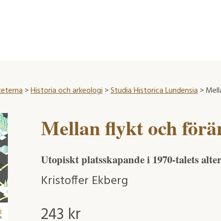
teterna
>
Historia och arkeologi
>
Studia Historica Lundensia
> Mell
Mellan flykt och för
Utopiskt platsskapande i 1970-talets alte
Kristoffer Ekberg
243
kr