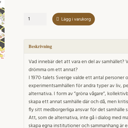
Mellan
Lägg i varukorg
flykt
och
förändring
mängd
Beskrivning
Vad innebär det att vara en del av samhället? 
drömma om ett annat?
I 1970-talets Sverige valde ett antal personer
experimentsamhällen för andra typer av liv, p
alternativa. I form av ”gröna vågare”, kollekt
skapa ett annat samhälle där och då, men kriti
fly sitt medborgerliga ansvar för det samhälle
Att, som de alternativa, inte gå i dialog med ma
skapa egna institutioner och sammanhang är en 