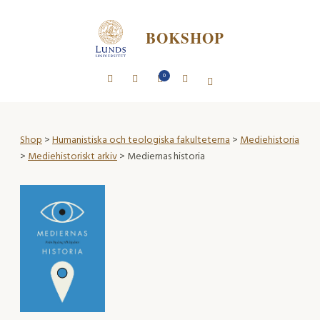
BOKSHOP
0
Shop
>
Humanistiska och teologiska fakulteterna
>
Mediehistoria
>
Mediehistoriskt arkiv
> Mediernas historia