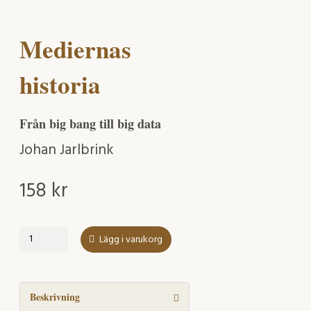
Mediernas
historia
Från big bang till big data
Johan Jarlbrink
158
kr
Mediernas
Lägg i varukorg
historia
mängd
Beskrivning