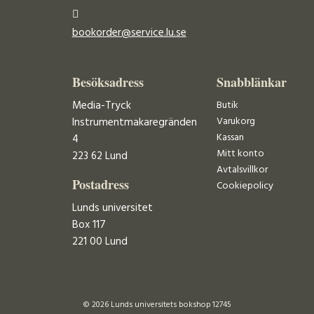
bookorder@service.lu.se
Besöksadress
Snabblänkar
Media-Tryck
Butik
Varukorg
Instrumentmakaregränden
Kassan
4
Mitt konto
223 62 Lund
Avtalsvillkor
Postadress
Cookiepolicy
Lunds universitet
Box 117
221 00 Lund
© 2026 Lunds universitets bokshop 12745