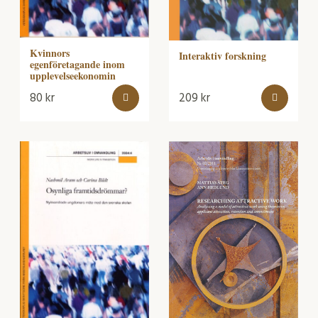
Kvinnors
Interaktiv forskning
egenföretagande inom
upplevelseekonomin
80
kr
209
kr