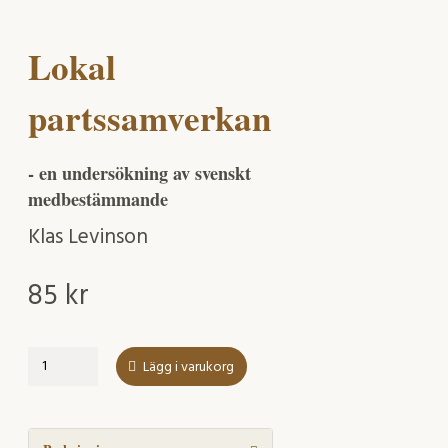
Lokal
partssamverkan
- en undersökning av svenskt
medbestämmande
Klas Levinson
85
kr
Lokal
Lägg i varukorg
partssamverkan
mängd