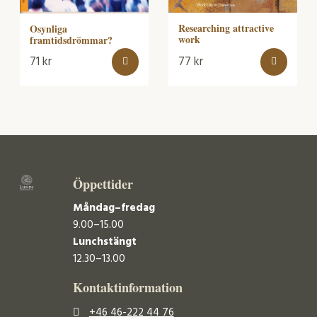
Researching attractive
Osynliga
work
framtidsdrömmar?
71
kr
77
kr
Öppettider
Måndag–fredag
9.00–15.00
Lunchstängt
12.30–13.00
Kontaktinformation
+46 46-222 44 76