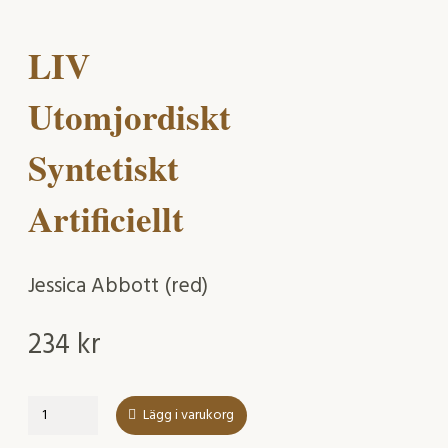
LIV
Utomjordiskt
Syntetiskt
Artificiellt
Jessica Abbott (red)
234
kr
LIV
Lägg i varukorg
Utomjordiskt