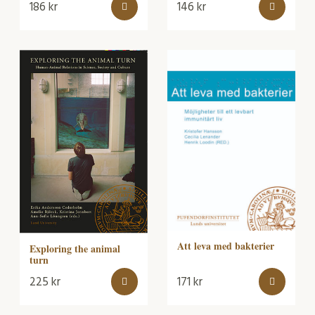
186
kr
146
kr
Att leva med bakterier
Exploring the animal
turn
225
kr
171
kr