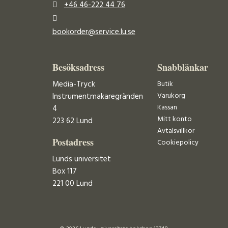
+46 46-222 44 76
bookorder@service.lu.se
Besöksadress
Snabblänkar
Media-Tryck
Butik
Varukorg
Instrumentmakaregränden
Kassan
4
Mitt konto
223 62 Lund
Avtalsvillkor
Postadress
Cookiepolicy
Lunds universitet
Box 117
221 00 Lund