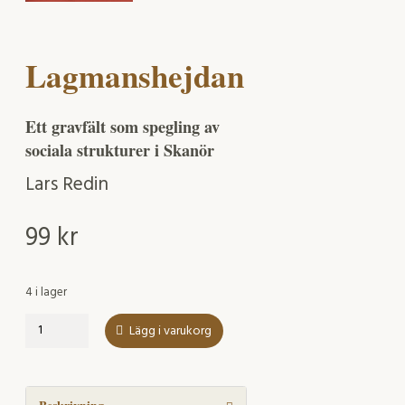
Lagmanshejdan
Ett gravfält som spegling av
sociala strukturer i Skanör
Lars Redin
99
kr
4 i lager
Lagmanshejdan
Lägg i varukorg
mängd