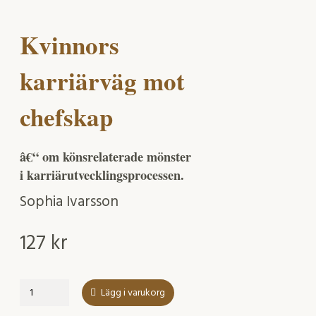
Kvinnors
karriärväg mot
chefskap
â€“ om könsrelaterade mönster
i karriärutvecklingsprocessen.
Sophia Ivarsson
127
kr
Kvinnors
Lägg i varukorg
karriärväg