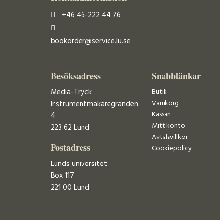
+46 46-222 44 76
bookorder@service.lu.se
Besöksadress
Snabblänkar
Media-Tryck
Butik
Varukorg
Instrumentmakaregränden
Kassan
4
Mitt konto
223 62 Lund
Avtalsvillkor
Postadress
Cookiepolicy
Lunds universitet
Box 117
221 00 Lund