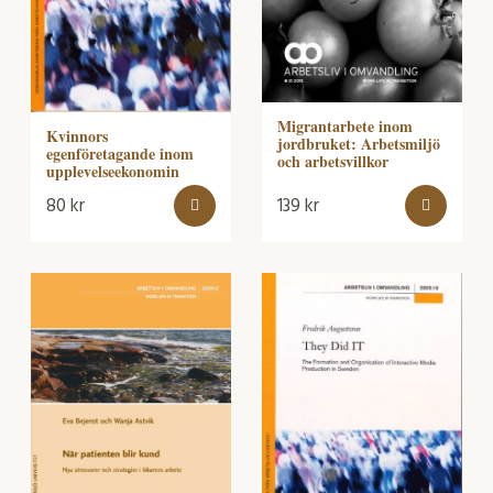
Migrantarbete inom
Kvinnors
jordbruket: Arbetsmiljö
egenföretagande inom
och arbetsvillkor
upplevelseekonomin
80
kr
139
kr