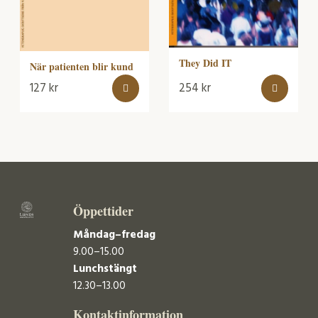
They Did IT
När patienten blir kund
127
kr
254
kr
Öppettider
Måndag–fredag
9.00–15.00
Lunchstängt
12.30–13.00
Kontaktinformation