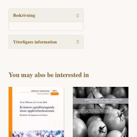
mot
chefskap
mängd
Beskrivning
Ytterligare information
You may also be interested in