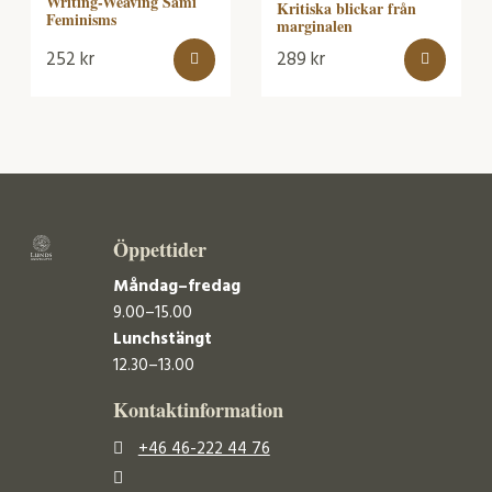
Writing-Weaving Sámi
Kritiska blickar från
Feminisms
marginalen
252
kr
289
kr
Öppettider
Måndag–fredag
9.00–15.00
Lunchstängt
12.30–13.00
Kontaktinformation
+46 46-222 44 76