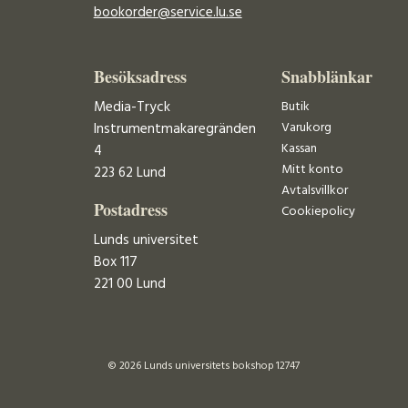
bookorder@service.lu.se
Besöksadress
Snabblänkar
Media-Tryck
Butik
Varukorg
Instrumentmakaregränden
Kassan
4
Mitt konto
223 62 Lund
Avtalsvillkor
Postadress
Cookiepolicy
Lunds universitet
Box 117
221 00 Lund
© 2026 Lunds universitets bokshop 12747