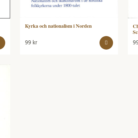
Kyrka och nationalism i Norden
Ch
Sc
99
kr
9