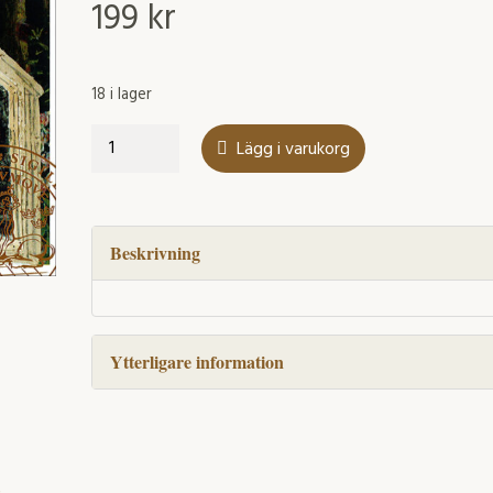
199
kr
18 i lager
Julkrubban
Lägg i varukorg
i
Svenska
kyrkan
mängd
Beskrivning
Ytterligare information