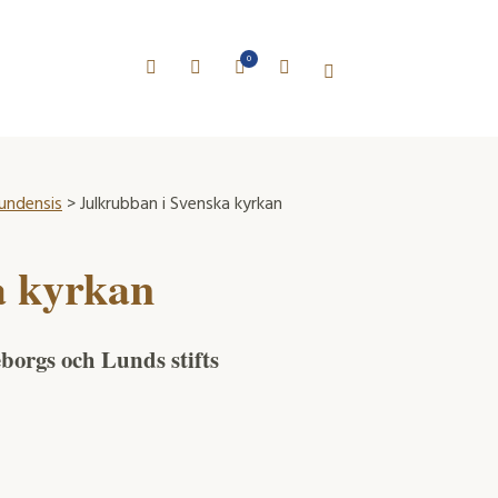
0
Lundensis
> Julkrubban i Svenska kyrkan
a kyrkan
borgs och Lunds stifts