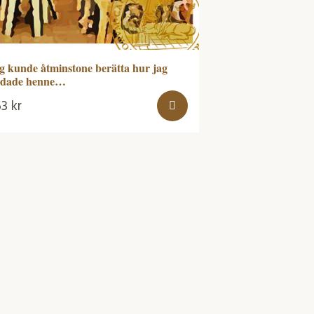
g kunde åtminstone berätta hur jag
dade henne…
53
kr