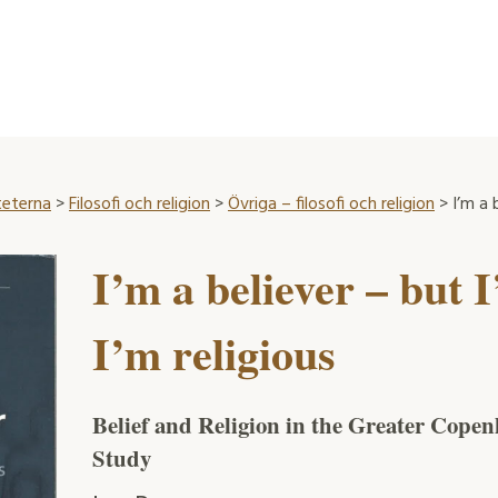
teterna
>
Filosofi och religion
>
Övriga – filosofi och religion
> I’m a b
I’m a believer – but I
I’m religious
Belief and Religion in the Greater Cope
Study