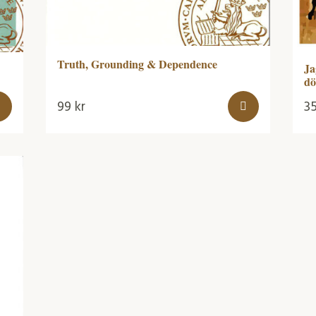
Truth, Grounding & Dependence
Ja
dö
99
kr
3