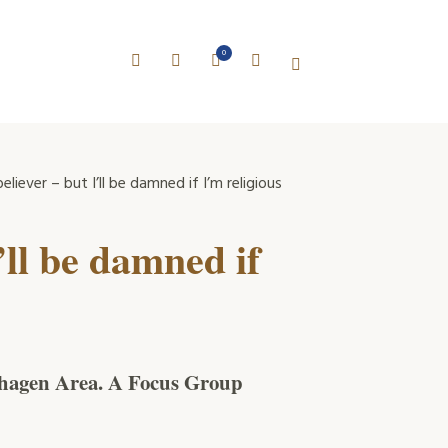
0
eliever – but I’ll be damned if I’m religious
’ll be damned if
nhagen Area. A Focus Group