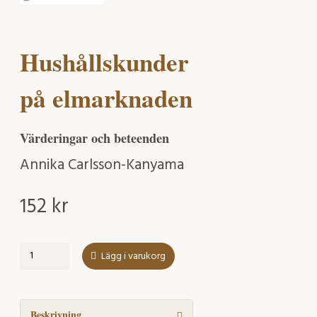
Hushållskunder
på elmarknaden
Värderingar och beteenden
Annika Carlsson-Kanyama
152
kr
Hushållskunder
Lägg i varukorg
på
elmarknaden
mängd
Beskrivning