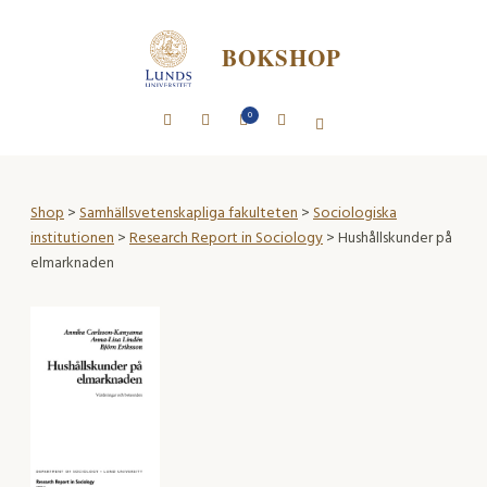
BOKSHOP
0
Shop
>
Samhällsvetenskapliga fakulteten
>
Sociologiska
institutionen
>
Research Report in Sociology
> Hushållskunder på
elmarknaden