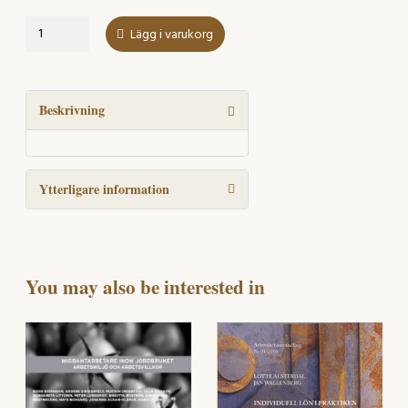
Gender
Lägg i varukorg
Inequality
in
the
IT
Beskrivning
sector
in
Sweden
Ytterligare information
and
Ireland
mängd
You may also be interested in