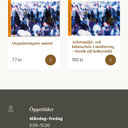
Arbetsmiljö- och
Organiseringens samtal
hälsoarbete i småföretag
– försök till helhetsbild
77
kr
100
kr
Öppettider
Måndag–fredag
9.00–15.00