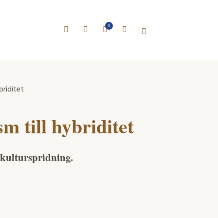
0
briditet
m till hybriditet
m kulturspridning.