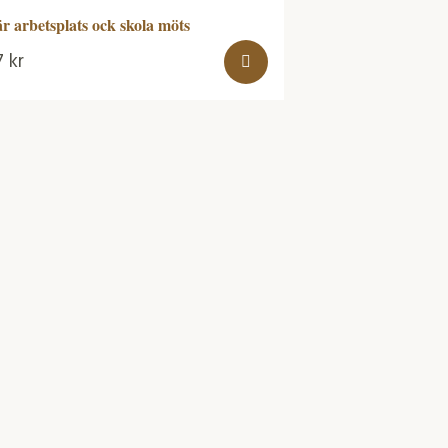
r arbetsplats ock skola möts
7
kr