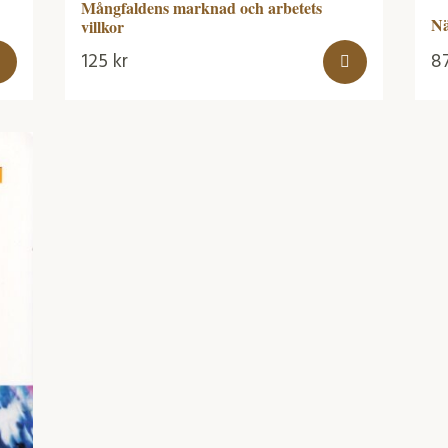
Mångfaldens marknad och arbetets
Nä
villkor
125
kr
8