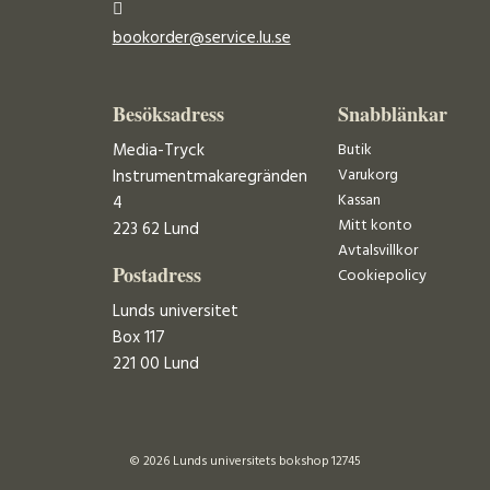
bookorder@service.lu.se
Besöksadress
Snabblänkar
Media-Tryck
Butik
Varukorg
Instrumentmakaregränden
Kassan
4
Mitt konto
223 62 Lund
Avtalsvillkor
Postadress
Cookiepolicy
Lunds universitet
Box 117
221 00 Lund
© 2026 Lunds universitets bokshop 12745