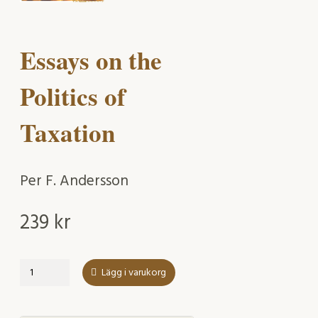
Essays on the
Politics of
Taxation
Per F. Andersson
239
kr
Essays
Lägg i varukorg
on
the
Politics