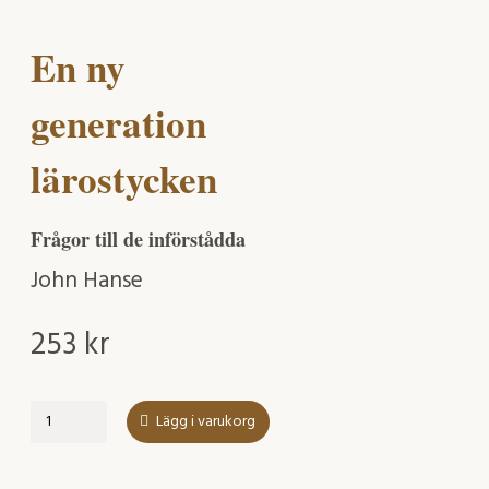
En ny
generation
lärostycken
Frågor till de införstådda
John Hanse
253
kr
En
Lägg i varukorg
ny
generation
lärostycken