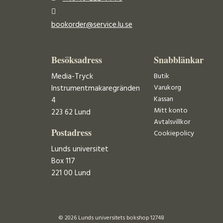
bookorder@service.lu.se
Besöksadress
Snabblänkar
Media-Tryck
Butik
Varukorg
Instrumentmakaregränden
Kassan
4
Mitt konto
223 62 Lund
Avtalsvillkor
Postadress
Cookiepolicy
Lunds universitet
Box 117
221 00 Lund
© 2026 Lunds universitets bokshop 12748