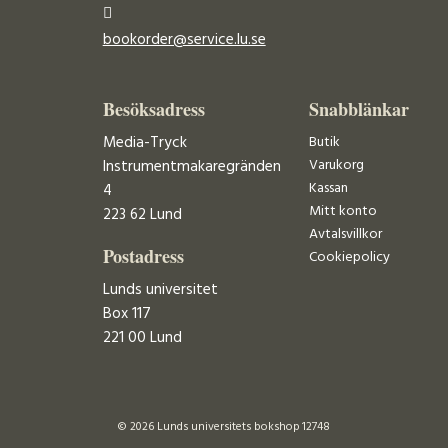
bookorder@service.lu.se
Besöksadress
Snabblänkar
Media-Tryck
Butik
Varukorg
Instrumentmakaregränden
Kassan
4
Mitt konto
223 62 Lund
Avtalsvillkor
Postadress
Cookiepolicy
Lunds universitet
Box 117
221 00 Lund
© 2026 Lunds universitets bokshop 12748