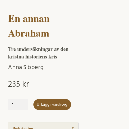
En annan
Abraham
Tre undersökningar av den
kristna historiens kris
Anna Sjöberg
235
kr
En
Lägg i varukorg
annan
Abraham
mängd
Beskrivning