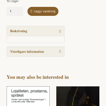
10 i lager
Ein
Lägg i varukorg
Lebensraum
für
die
Kirche
Beskrivning
mängd
Ytterligare information
You may also be interested in