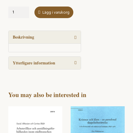
Det
Lägg i varukorg
flexibla
arbetets
villkor
–
Beskrivning
om
självförvaltandets
kompetens
Ytterligare information
mängd
You may also be interested in