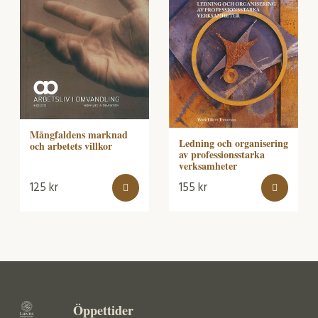
Mångfaldens marknad
Ledning och organisering
och arbetets villkor
av professionsstarka
verksamheter
125
kr
155
kr
Öppettider