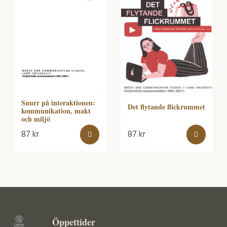
Snurr på interaktionen:
Det flytande flickrummet
kommunikation, makt
och miljö
87
kr
87
kr
Öppettider