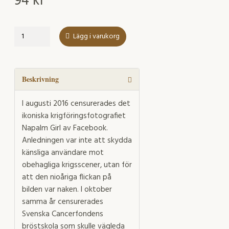
94
kr
Den
Lägg i varukorg
nakna
sanningen
om
blottande
Beskrivning
censur
mängd
I augusti 2016 censurerades det
ikoniska krigföringsfotografiet
Napalm Girl av Facebook.
Anledningen var inte att skydda
känsliga användare mot
obehagliga krigsscener, utan för
att den nioåriga flickan på
bilden var naken. I oktober
samma år censurerades
Svenska Cancerfondens
bröstskola som skulle vägleda