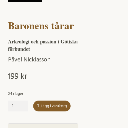
Baronens tårar
Arkeologi och passion i Götiska
förbundet
Påvel Nicklasson
199
kr
24 i lager
Baronens
Lägg i varukorg
tårar
mängd