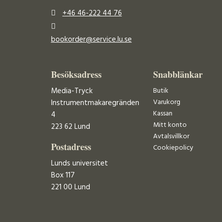
+46 46-222 44 76
bookorder@service.lu.se
Besöksadress
Snabblänkar
Media-Tryck
Butik
Varukorg
Instrumentmakaregränden
Kassan
4
Mitt konto
223 62 Lund
Avtalsvillkor
Postadress
Cookiepolicy
Lunds universitet
Box 117
221 00 Lund