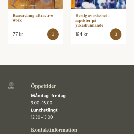
Researching attractive
Hertig av ovisshet –
work
aspekter på
yrkeskunnande
77
kr
184
kr
Öppettider
Måndag–fredag
9.00–15.00
Lunchstängt
12.30–13.00
Kontaktinformation