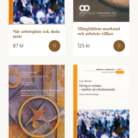
Mångfaldens marknad
När arbetsplats ock skola
och arbetets villkor
möts
87
kr
125
kr