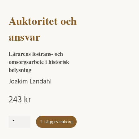
Auktoritet och
ansvar
Lärarens fostrans- och
omsorgsarbete i historisk
belysning
Joakim Landahl
243
kr
Auktoritet
Lägg i varukorg
och
ansvar