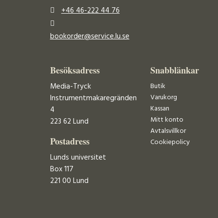
+46 46-222 44 76
bookorder@service.lu.se
Besöksadress
Snabblänkar
Media-Tryck
Butik
Varukorg
Instrumentmakaregränden
Kassan
4
Mitt konto
223 62 Lund
Avtalsvillkor
Postadress
Cookiepolicy
Lunds universitet
Box 117
221 00 Lund