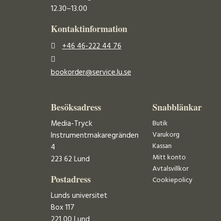
12.30–13.00
Kontaktinformation
+46 46-222 44 76
bookorder@service.lu.se
Besöksadress
Snabblänkar
Media-Tryck
Butik
Varukorg
Instrumentmakaregränden
Kassan
4
Mitt konto
223 62 Lund
Avtalsvillkor
Postadress
Cookiepolicy
Lunds universitet
Box 117
221 00 Lund