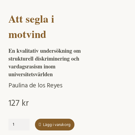
Att segla i
motvind
En kvalitativ undersökning om
strukturell diskriminering och
vardagsrasism inom
universitetsvärlden
Paulina de los Reyes
127
kr
Att
Lägg i varukorg
segla