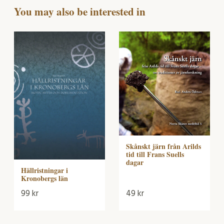
januari
You may also be interested in
1998
mängd
Skånskt järn från Arilds
tid till Frans Suells
dagar
Hällristningar i
Kronobergs län
99
kr
49
kr