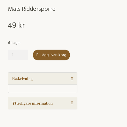
Mats Riddersporre
49
kr
6 i lager
Att
Lägg i varukorg
gräva
agrarhistoriska
lämningar.
Rapport
Beskrivning
från
ett
seminarium
Ytterligare information
i
Lund
27-
28