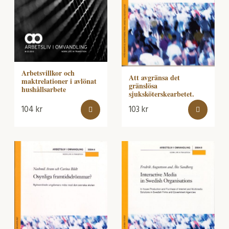
Arbetsvillkor och
Att avgränsa det
maktrelationer i avlönat
gränslösa
hushållsarbete
sjuksköterskearbetet.
104
kr
103
kr