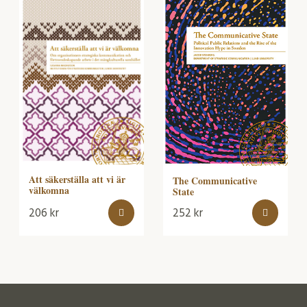
Att säkerställa att vi är
The Communicative
välkomna
State
206
kr
252
kr