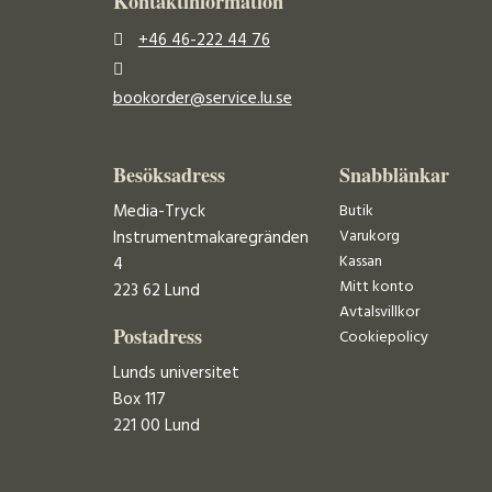
Kontaktinformation
+46 46-222 44 76
bookorder@service.lu.se
Besöksadress
Snabblänkar
Media-Tryck
Butik
Varukorg
Instrumentmakaregränden
Kassan
4
Mitt konto
223 62 Lund
Avtalsvillkor
Postadress
Cookiepolicy
Lunds universitet
Box 117
221 00 Lund