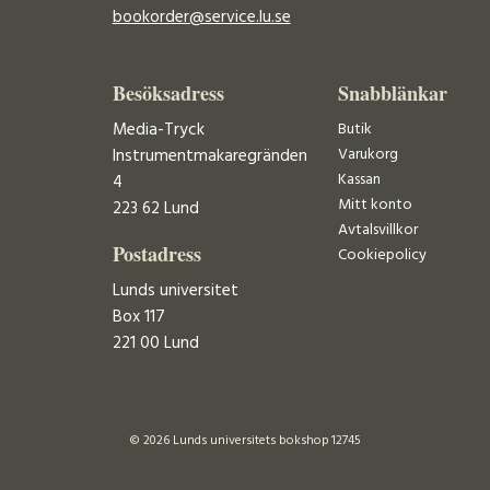
bookorder@service.lu.se
Besöksadress
Snabblänkar
Media-Tryck
Butik
Varukorg
Instrumentmakaregränden
Kassan
4
Mitt konto
223 62 Lund
Avtalsvillkor
Postadress
Cookiepolicy
Lunds universitet
Box 117
221 00 Lund
© 2026 Lunds universitets bokshop 12745