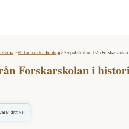
teterna
>
Historia och arkeologi
> En publikation från Forskarskolan i
rån Forskarskolan i histor
rar ditt val.