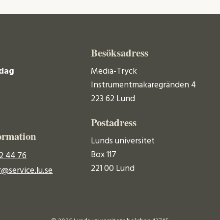
Besöksadress
dag
Media-Tryck
Instrumentmakaregränden 4
223 62 Lund
Postadress
ormation
Lunds universitet
Box 117
2 44 76
221 00 Lund
@service.lu.se